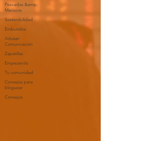
Pescados &amp;
Mariscos
Sostenibilidad
Embutidos
Adviser
Comunicación
Zapatillas
Empezando
Tu comunidad
Consejos para
bloguear
Consejos