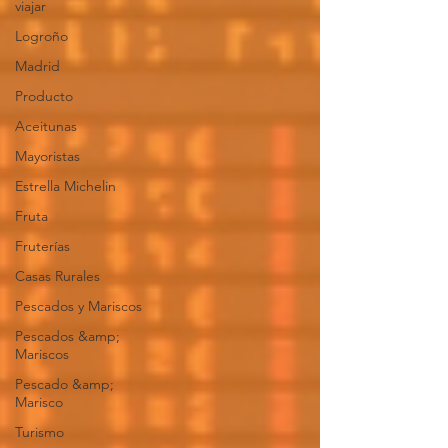
viajar
Logroño
Madrid
Producto
Aceitunas
Mayoristas
Estrella Michelin
Fruta
Fruterías
Casas Rurales
Pescados y Mariscos
Pescados &amp;
Mariscos
Pescado &amp;
Marisco
Turismo