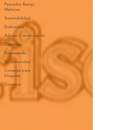
Pescados &amp;
Mariscos
Sostenibilidad
Embutidos
Adviser Comunicación
Zapatillas
Empezando
Tu comunidad
Consejos para
bloguear
Consejos