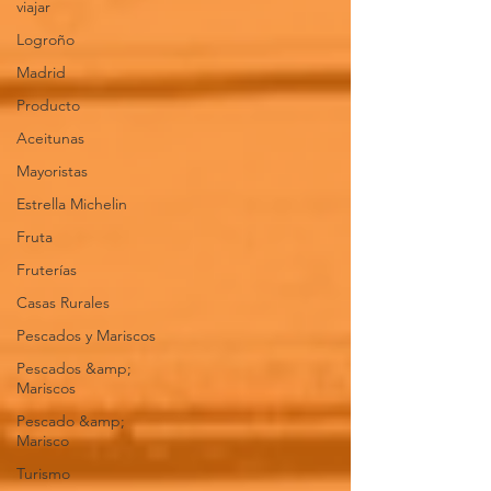
viajar
Logroño
Madrid
Producto
Aceitunas
Mayoristas
Estrella Michelin
Fruta
Fruterías
Casas Rurales
Pescados y Mariscos
Pescados &amp;
Mariscos
Pescado &amp;
Marisco
Turismo