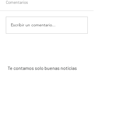
Comentarios
Escribir un comentario...
Claves para crear una
Calma, tranquilid
tienda online
y mucho ánimo,
#QuédateEnCas
Te contamos solo buenas noticias
Enviar
SERVICIOS DE MARKETING DIGITAL EN