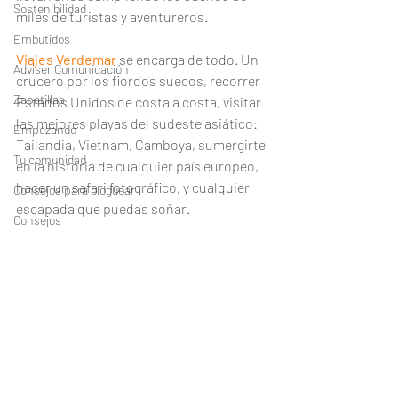
Sostenibilidad
miles de turistas y aventureros. 
Embutidos
Viajes Verdemar
 se encarga de todo. Un 
Adviser Comunicación
crucero por los fiordos suecos, recorrer 
Zapatillas
Estados Unidos de costa a costa, visitar 
las mejores playas del sudeste asiático: 
Empezando
Tailandia, Vietnam, Camboya, sumergirte 
Tu comunidad
en la historia de cualquier país europeo, 
hacer un safari fotográfico, y cualquier 
Consejos para bloguear
escapada que puedas soñar. 
Consejos