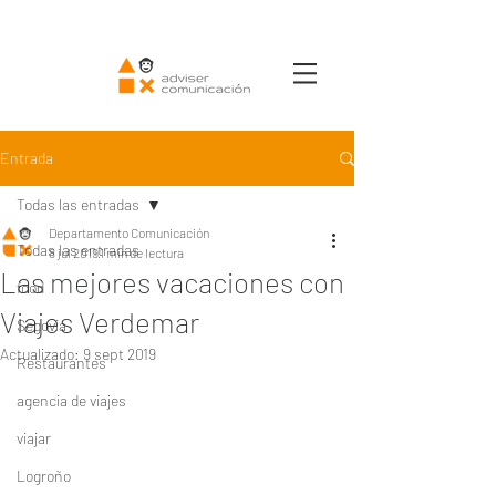
Entrada
Todas las entradas
Departamento Comunicación
Todas las entradas
8 jul 2019
1 min de lectura
Las mejores vacaciones con
food
Viajes Verdemar
Segovia
Actualizado:
9 sept 2019
Restaurantes
agencia de viajes
viajar
Logroño