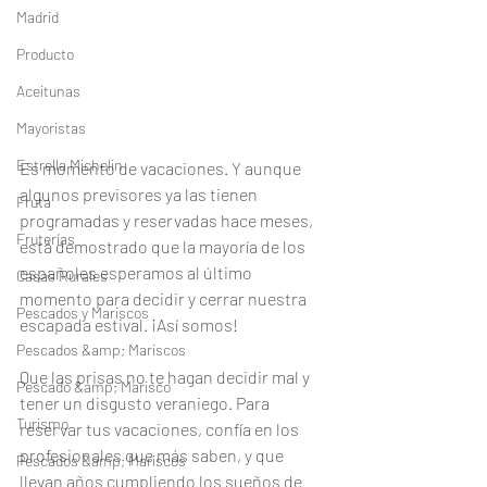
Madrid
Producto
Aceitunas
Mayoristas
Estrella Michelin
Es momento de vacaciones. Y aunque 
algunos previsores ya las tienen 
Fruta
programadas y reservadas hace meses, 
Fruterías
está demostrado que la mayoría de los 
españoles esperamos al último 
Casas Rurales
momento para decidir y cerrar nuestra 
Pescados y Mariscos
escapada estival. ¡Así somos!
Pescados &amp; Mariscos
Que las prisas no te hagan decidir mal y 
Pescado &amp; Marisco
tener un disgusto veraniego. Para 
Turismo
reservar tus vacaciones, confía en los 
profesionales que más saben, y que 
Pescados &amp; Mariscos
llevan años cumpliendo los sueños de 