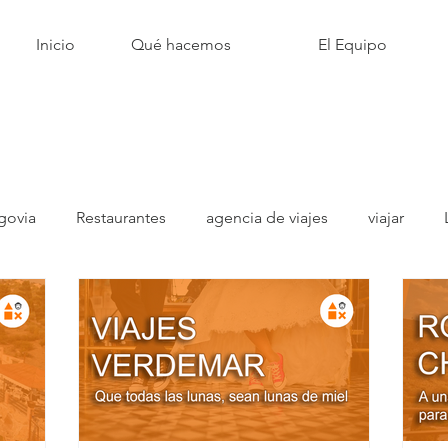
Inicio
Qué hacemos
El Equipo
govia
Restaurantes
agencia de viajes
viajar
ayoristas
Estrella Michelin
Fruta
Fruterías
C
ados &amp; Mariscos
Pescado &amp; Marisco
Turism