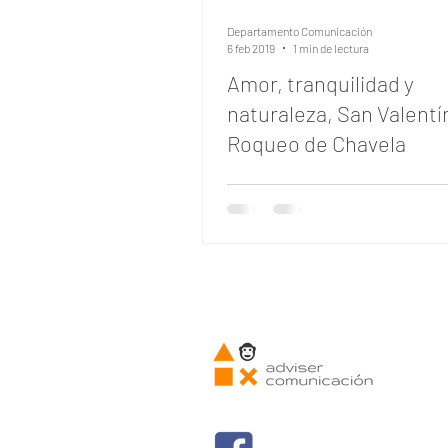
Pescados &amp; Mariscos
Departamento Comunicación
6 feb 2019
1 min de lectura
Amor, tranquilidad y
Tu comunidad
Consejos p
naturaleza, San Valentí
Roqueo de Chavela