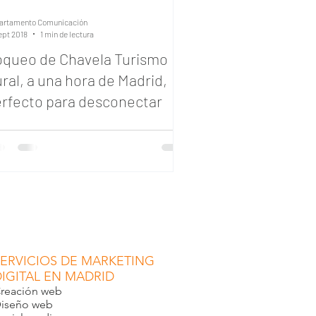
Zapatillas
Empezando
artamento Comunicación
ept 2018
1 min de lectura
queo de Chavela Turismo
ral, a una hora de Madrid,
rfecto para desconectar
SERVICIOS DE MARKETING
DIGITAL EN MADRID
reación web
iseño web