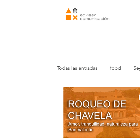
Todas las entradas
food
Se
Producto
Aceitunas
M
Pescados y Mariscos
Pesc