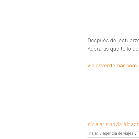
Después del esfuerzo
Adorarás que te lo d
viajesverdemar.com
#Viajar
#novis
#Madr
viajar
agencia de viajes