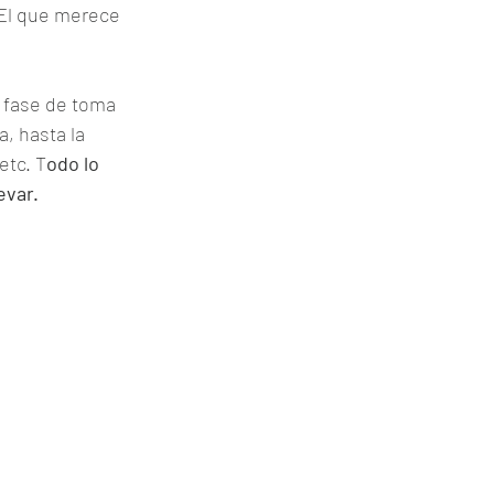
 El que merece 
a fase de toma 
, hasta la 
etc. T
odo lo 
evar.