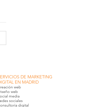
eo de Chavela Turismo
, a una hora de Madrid,
ecto para desconectar
SERVICIOS DE MARKETING
DIGITAL EN MADRID
reación web
iseño web
ocial media
edes sociales
onsultoría digital