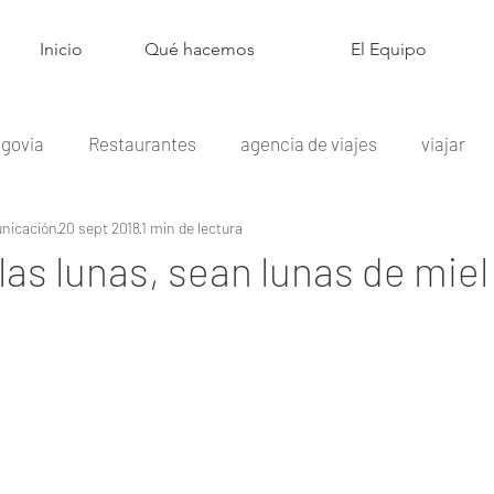
Inicio
Qué hacemos
El Equipo
govia
Restaurantes
agencia de viajes
viajar
nicación
20 sept 2018
1 min de lectura
Mayoristas
Estrella Michelin
Fruta
Fruterías
las lunas, sean lunas de miel
ados &amp; Mariscos
Pescado &amp; Marisco
Turi
Sostenibilidad
Embutidos
Adviser Comunicación