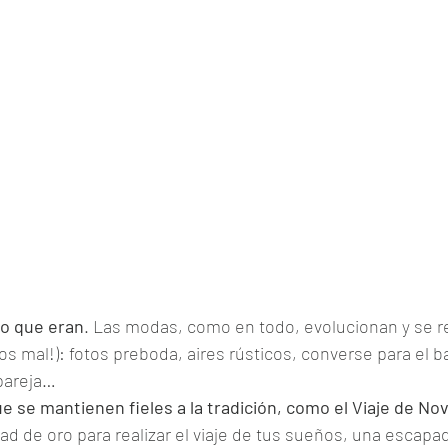
d
Consejos para bloguear
Consejos
lo que eran
. Las modas, como en todo, evolucionan y se r
os mal!): fotos preboda, aires rústicos, converse para el b
 pareja…
e se mantienen fieles a la tradición, como el Viaje de No
d de oro para realizar el viaje de tus sueños, una escapad