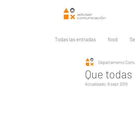
Todas las entradas
food
Se
Departamento Comu
Producto
Aceitunas
Que todas 
Actualizado:
9 sept 2019
Pescados y Mariscos
Pesc
Pescados &amp; Mariscos