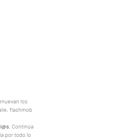
enuevan los 
aile, flashmob 
vi@s
. Continúa 
a por todo lo 