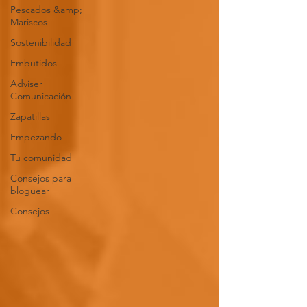
Pescados &amp;
Mariscos
Sostenibilidad
Embutidos
Adviser
Comunicación
Zapatillas
Empezando
Tu comunidad
Consejos para
bloguear
Consejos