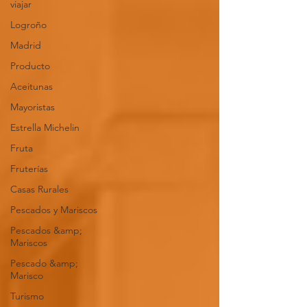
viajar
Logroño
Madrid
Producto
Aceitunas
Mayoristas
Estrella Michelin
Fruta
Fruterías
Casas Rurales
Pescados y Mariscos
Pescados &amp;
Mariscos
Pescado &amp;
Marisco
Turismo