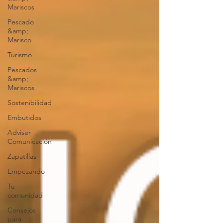
Mariscos
Pescado
&amp;
Marisco
Turismo
Pescados
&amp;
Mariscos
Sostenibilidad
Embutidos
Adviser
Comunicación
Zapatillas
Empezando
Tu
comunidad
Consejos
para