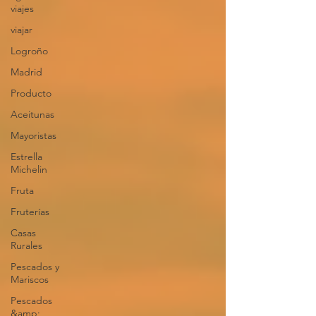
viajes
viajar
Logroño
Madrid
Producto
Aceitunas
Mayoristas
Estrella
Michelin
Fruta
Fruterías
Casas
Rurales
Pescados y
Mariscos
Pescados
&amp;