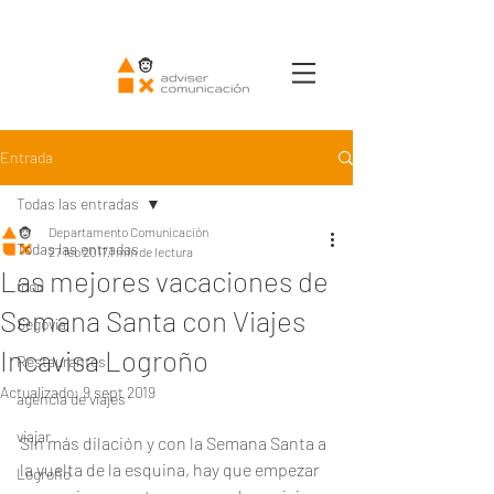
Entrada
Todas las entradas
Departamento Comunicación
Todas las entradas
27 feb 2017
1 min de lectura
Las mejores vacaciones de
food
Semana Santa con Viajes
Segovia
Incavisa Logroño
Restaurantes
Actualizado:
9 sept 2019
agencia de viajes
viajar
Sin más dilación y con la Semana Santa a 
la vuelta de la esquina, hay que empezar 
Logroño