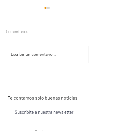
Comentarios
Escribir un comentario...
Amor, tranquilidad y
Que todas las lun
naturaleza, San Valentín en
lunas de miel
Roqueo de Chavela
Te contamos solo buenas noticias
Enviar