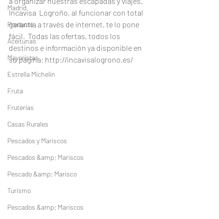
a organizar nuestras escapadas y viajes.  
Madrid
Incavisa  Logroño, al funcionar con total 
garantía a través de internet, te lo pone 
Producto
fácil.  Todas las ofertas, todos los 
Aceitunas
destinos e información ya disponible en 
Mayoristas
su página: http://incavisalogrono.es/
Estrella Michelin
Fruta
Fruterías
Casas Rurales
Pescados y Mariscos
Pescados &amp; Mariscos
Pescado &amp; Marisco
Turismo
Pescados &amp; Mariscos