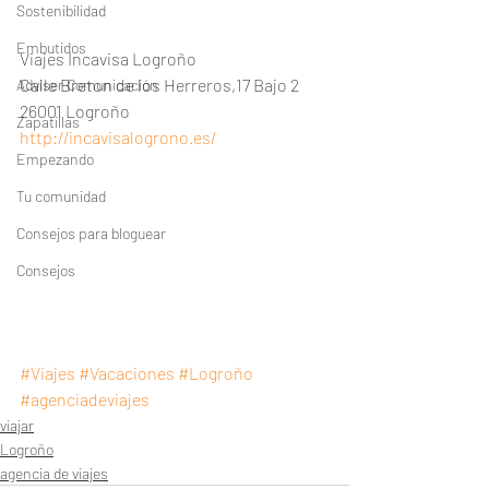
Sostenibilidad
Embutidos
Viajes Incavisa Logroño 
Calle Breton de los Herreros,17 Bajo 2
Adviser Comunicación
26001 Logroño
Zapatillas
http://incavisalogrono.es/
Empezando
Tu comunidad
Consejos para bloguear
Consejos
#Viajes
#Vacaciones
#Logroño
#agenciadeviajes
viajar
Logroño
agencia de viajes